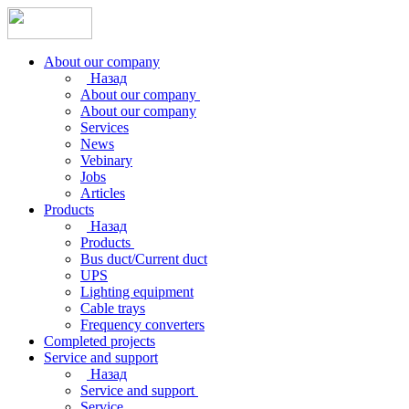
About our company
Назад
About our company
About our company
Services
News
Vebinary
Jobs
Articles
Products
Назад
Products
Bus duct/Current duct
UPS
Lighting equipment
Cable trays
Frequency converters
Completed projects
Service and support
Назад
Service and support
Service