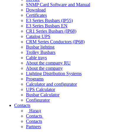
SNMP Card Software and Manual
Download
Certificates
E3 Series Busbars (IP55)
E3 Series Busbars EN
CR1 Series Busbars (IP68)
Catalog UPS
CRM Series Conductors (IP68)
Busbar lighting
Trolley Busbars
Cable trays
About the company RU
About the company
Lighting Distribution Systems
Programs
Calculator and configurator
UPS Calculator
Busbar Calculator
Configurator
Contacts
Назад
Contacts
Contacts
Partners