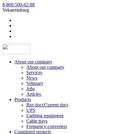
8-800-500-62-88
Yekaterinburg
About our company
About our company
Services
News
Vebinary
Jobs
Articles
Products
Bus duct/Current duct
UPS
Lighting equipment
Cable trays
Frequency converters
Completed projects